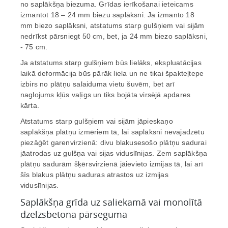
no saplākšņa biezuma. Grīdas ierīkošanai ieteicams
izmantot 18 – 24 mm biezu saplāksni. Ja izmanto 18
mm biezo saplāksni, atstatums starp gulšņiem vai sijām
nedrīkst pārsniegt 50 cm, bet, ja 24 mm biezo saplāksni,
- 75 cm.
Ja atstatums starp gulšņiem būs lielāks, ekspluatācijas
laikā deformācija būs pārāk liela un ne tikai špakteļtepe
izbirs no plātņu salaiduma vietu šuvēm, bet arī
naglojums kļūs vaļīgs un tiks bojāta virsējā apdares
kārta.
Atstatums starp gulšņiem vai sijām jāpieskaņo
saplākšņa plātņu izmēriem tā, lai saplāksni nevajadzētu
piezāģēt garenvirzienā: divu blakusesošo plātņu sadurai
jāatrodas uz gulšņa vai sijas viduslīnijas. Zem saplākšņa
plātņu sadurām šķērsvirzienā jāievieto izmijas tā, lai arī
šīs blakus plātņu saduras atrastos uz izmijas
viduslīnijas.
Saplākšņa grīda uz saliekamā vai monolītā
dzelzsbetona pārseguma