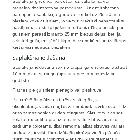
Saplākšņa grīdu var veidot arī uz saliekamā vai
monolītā dzelzsbetona pārseguma. Uz dzelzsbetona
pārseguma saplākšņa grīdu var ierīkot uz 25–50 mm
bieziem koka gulšņiem, jo tiem ir praktiski nepārtraukts
balstījums. Ja starp gulšņiem siltumizolāciju neliek, par
gulšņiem parasti izmanto 25 mm biezus dēļus, bet, ja
liek, tad gulšņiem jābūt tikpat bieziem kā siltumizolācijas
kārtai vai nedaudz biezākiem.
Saplākšņa ieklāšana
Saplākšņa ieklāšanu sāk no ārējās garensienas, atstājot
10 mm platu spraugu (spraugu pēc tam nosedz ar
grīdlīsti).
Plātnes pie gulšņiem pienaglo vai pieskrūvē.
Pieskrūvētās plāksnes turēsies stingrāk, jo
ekspluatācijas laikā naglas var nedaudz izvilkties un līdz
ar to samazināsies grīdas stingums. Skrūvēm ir daudz
lielāka pretestība pret izraušanos, turklāt vajadzības
gadījumā (protams, tikai remonta laikā) skrūves var arī
nedaudz pievilkt. Paredzētajās skrūvju vietās plātnēs
izurbj caurumus, vispirms – ar urbi, kura diametrs ir