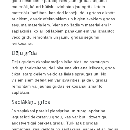
gadu desmitos ir parādījušies jauni grīdas seguma
materiāli, kā arī būtiski uzlabotas jau agrāk lietoto
materiālu īpašības, kas dod iespēju dēļu grīdas aizstāt
ar citiem, daudz efektīvākiem un higiēniskākiem grīdas
seguma materiāliem. Viens no šādiem materiāliem ir
saplāksnis, ko ar ļoti labiem panākumiem var izmantot
veco grīdu remontam un jaunu grīdas segumu
ierīkošanai.
Dēļu grīda
Dēļu grīdām ekspluatācijas laikā bieži no spraugām
izdrūp špakteļtepe, dēļi platuma virzienā izliecas, grīda
čīkst, starp dēļiem veidojas lielas spraugas utt. No
visiem šiem defektiem var izvairīties, ja dēļu grīdas
remontam vai jaunas grīdas ierīkošanai izmanto
saplāksni.
Saplākšņu grīda
Ja saplāksni pareizi piestiprina un rūpīgi apdarina,
iegūst ļoti dekoratīvu grīdu, kas var būt līdzvērtīga,
augstvērtīgai parketa grīdai. Turklāt uz grīdas
pamatnes, kas veidota no saplākšņa, var ieklāt arī tādus