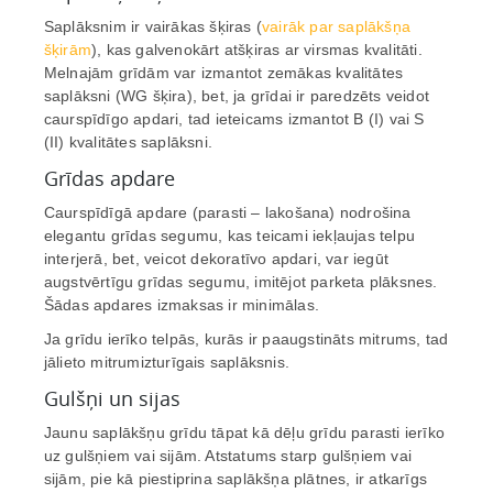
Saplāksnim ir vairākas šķiras (
vairāk par saplākšņa
šķirām
), kas galvenokārt atšķiras ar virsmas kvalitāti.
Melnajām grīdām var izmantot zemākas kvalitātes
saplāksni (WG šķira), bet, ja grīdai ir paredzēts veidot
caurspīdīgo apdari, tad ieteicams izmantot B (I) vai S
(II) kvalitātes saplāksni.
Grīdas apdare
Caurspīdīgā apdare (parasti – lakošana) nodrošina
elegantu grīdas segumu, kas teicami iekļaujas telpu
interjerā, bet, veicot dekoratīvo apdari, var iegūt
augstvērtīgu grīdas segumu, imitējot parketa plāksnes.
Šādas apdares izmaksas ir minimālas.
Ja grīdu ierīko telpās, kurās ir paaugstināts mitrums, tad
jālieto mitrumizturīgais saplāksnis.
Gulšņi un sijas
Jaunu saplākšņu grīdu tāpat kā dēļu grīdu parasti ierīko
uz gulšņiem vai sijām. Atstatums starp gulšņiem vai
sijām, pie kā piestiprina saplākšņa plātnes, ir atkarīgs