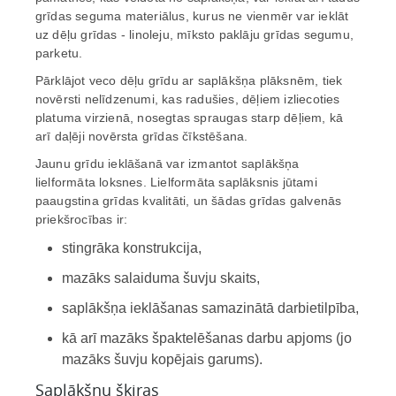
grīdas seguma materiālus, kurus ne vienmēr var ieklāt
uz dēļu grīdas - linoleju, mīksto paklāju grīdas segumu,
parketu.
Pārklājot veco dēļu grīdu ar saplākšņa plāksnēm, tiek
novērsti nelīdzenumi, kas radušies, dēļiem izliecoties
platuma virzienā, nosegtas spraugas starp dēļiem, kā
arī daļēji novērsta grīdas čīkstēšana.
Jaunu grīdu ieklāšanā var izmantot saplākšņa
lielformāta loksnes. Lielformāta saplāksnis jūtami
paaugstina grīdas kvalitāti, un šādas grīdas galvenās
priekšrocības ir:
stingrāka konstrukcija,
mazāks salaiduma šuvju skaits,
saplākšņa ieklāšanas samazinātā darbietilpība,
kā arī mazāks špaktelēšanas darbu apjoms (jo
mazāks šuvju kopējais garums).
Saplākšņu šķiras