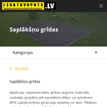
Saplākšņu grīdas
Padomi, instrukcijas, idejas
Plātņu materiāli
Kategorijas
Koksnes plātnes
E-veikals
Saplāksnis
Kontakti
Atpakaļ
Bērza saplāksnis
Sazināties
Saplākšņu grīdas
Saplāksnis pēc pielietojuma
Kur nopirkt
Agrāk par vispiemērotāko grīdas seguma materiālu
uzskatīja gropētos jeb spundētos dēļus, un apmēram
80% Latvijā ierīkoto grīdu bija veidotas no tiem. Pēdējos