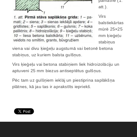
pamatne (1.
att.).
Virs
balstiekārtas
mūrē 25×25
mm ķieģeļu
stabiņus
viena vai divu ķieģeļu augstumā vai betonē betona
stabiņus, uz kuriem balsta gulšņus.
Virs ķieģeļu vai betona stabiņiem liek hidroizolāciju un
aptuveni 25 mm biezus antiseptētus gulšņus.
Pēc tam uz gulšņiem ieklāj un piestiprina saplākšņa
plātnes, kā jau tas ir aprakstīts iepriekš.