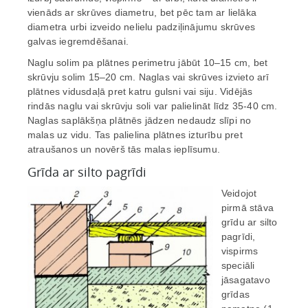
vienāds ar skrūves diametru, bet pēc tam ar lielāka
diametra urbi izveido nelielu padziļinājumu skrūves
galvas iegremdēšanai.
Naglu solim pa plātnes perimetru jābūt 10–15 cm, bet
skrūvju solim 15–20 cm. Naglas vai skrūves izvieto arī
plātnes vidusdaļā pret katru gulsni vai siju. Vidējās
rindās naglu vai skrūvju soli var palielināt līdz 35-40 cm.
Naglas saplākšņa plātnēs jādzen nedaudz slīpi no
malas uz vidu. Tas palielina plātnes izturību pret
atraušanos un novērš tās malas ieplīsumu.
Grīda ar silto pagrīdi
Veidojot
pirmā stāva
grīdu ar silto
pagrīdi,
vispirms
speciāli
jāsagatavo
grīdas