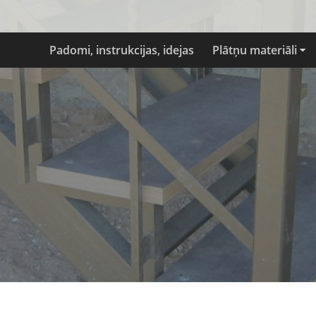
Padomi, instrukcijas, idejas
Plātņu materiāli
Koksnes plātnes
Saplāksnis
Bērza saplāksnis
Saplāksnis pēc pielieto