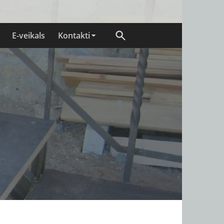
E-veikals
Kontakti
Sazināties
Kur nopirkt
juma