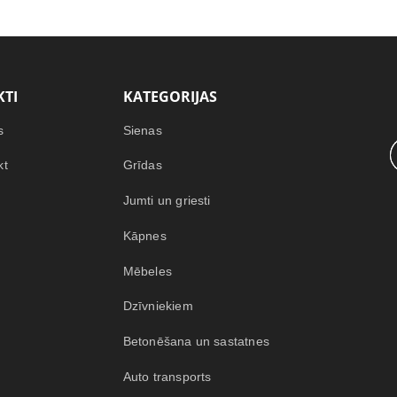
TI
KATEGORIJAS
s
Sienas
kt
Grīdas
Jumti un griesti
Kāpnes
Mēbeles
Dzīvniekiem
Betonēšana un sastatnes
Auto transports