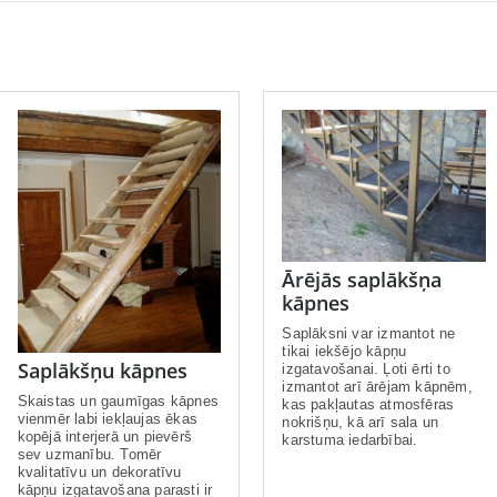
Ārējās saplākšņa
kāpnes
Saplāksni var izmantot ne
tikai iekšējo kāpņu
Saplākšņu kāpnes
izgatavošanai. Ļoti ērti to
izmantot arī ārējam kāpnēm,
Skaistas un gaumīgas kāpnes
kas pakļautas atmosfēras
vienmēr labi iekļaujas ēkas
nokrišņu, kā arī sala un
kopējā interjerā un pievērš
karstuma iedarbībai.
sev uzmanību. Tomēr
kvalitatīvu un dekoratīvu
kāpņu izgatavošana parasti ir