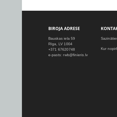
BIROJA ADRESE
KONTAK
Bauskas iela 59
Sazinātie
Rīga, LV 1004
Kur nopir
+371 67620748
e-pasts: rwb@finieris.lv