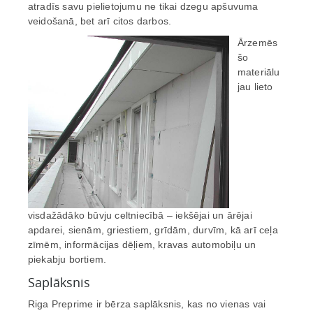
atradīs savu pielietojumu ne tikai dzegu apšuvuma
veidošanā, bet arī citos darbos.
Ārzemēs
šo
materiālu
jau lieto
visdažādāko būvju celtniecībā – iekšējai un ārējai
apdarei, sienām, griestiem, grīdām, durvīm, kā arī ceļa
zīmēm, informācijas dēļiem, kravas automobiļu un
piekabju bortiem.
Saplāksnis
Riga Preprime ir bērza saplāksnis, kas no vienas vai