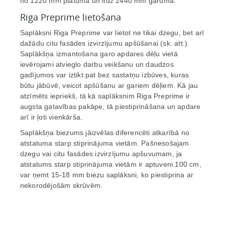
no 1220 mm platumā un līdz 2440 mm garumā.
Riga Preprime lietošana
Saplāksni Riga Preprime var lietot ne tikai dzegu, bet arī
dažādu citu fasādes izvirzījumu apšūšanai (sk. att.).
Saplākšņa izmantošana garo apdares dēļu vietā
ievērojami atvieglo darbu veikšanu un daudzos
gadījumos var iztikt pat bez sastatņu izbūves, kuras
būtu jābūvē, veicot apšūšanu ar gariem dēļiem. Kā jau
atzīmēts iepriekš, tā kā saplāksnim Riga Preprime ir
augsta gatavības pakāpe, tā piestiprināšana un apdare
arī ir ļoti vienkārša.
Saplākšņa biezums jāizvēlas diferencēti atkarībā no
atstatuma starp stiprinājuma vietām. Pašnesošajam
dzegu vai citu fasādes izvirzījumu apšuvumam, ja
atstatums starp stiprinājuma vietām ir aptuveni 100 cm,
var ņemt 15-18 mm biezu saplāksni, ko piestiprina ar
nekorodējošām skrūvēm.