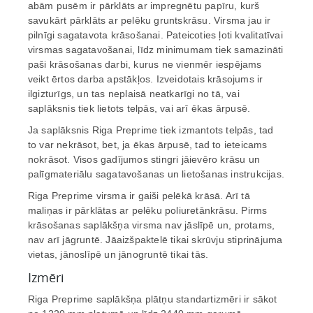
abām pusēm ir pārklāts ar impregnētu papīru, kurš
savukārt pārklāts ar pelēku gruntskrāsu. Virsma jau ir
pilnīgi sagatavota krāsošanai. Pateicoties ļoti kvalitatīvai
virsmas sagatavošanai, līdz minimumam tiek samazināti
paši krāsošanas darbi, kurus ne vienmēr iespējams
veikt ērtos darba apstākļos. Izveidotais krāsojums ir
ilgizturīgs, un tas neplaisā neatkarīgi no tā, vai
saplāksnis tiek lietots telpās, vai arī ēkas ārpusē.
Ja saplāksnis Riga Preprime tiek izmantots telpās, tad
to var nekrāsot, bet, ja ēkas ārpusē, tad to ieteicams
nokrāsot. Visos gadījumos stingri jāievēro krāsu un
palīgmateriālu sagatavošanas un lietošanas instrukcijas.
Riga Preprime virsma ir gaiši pelēkā krāsā. Arī tā
maliņas ir pārklātas ar pelēku poliuretānkrāsu. Pirms
krāsošanas saplākšņa virsma nav jāslīpē un, protams,
nav arī jāgruntē. Jāaizšpaktelē tikai skrūvju stiprinājuma
vietas, jānoslīpē un jānogruntē tikai tās.
Izmēri
Riga Preprime saplākšņa plātņu standartizmēri ir sākot