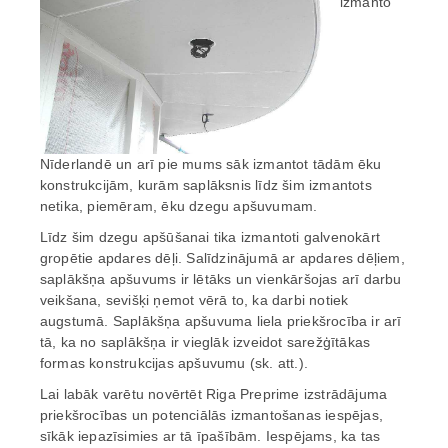
izmanto
Nīderlandē un arī pie mums sāk izmantot tādām ēku
konstrukcijām, kurām saplāksnis līdz šim izmantots
netika, piemēram, ēku dzegu apšuvumam.
Līdz šim dzegu apšūšanai tika izmantoti galvenokārt
gropētie apdares dēļi. Salīdzinājumā ar apdares dēļiem,
saplākšņa apšuvums ir lētāks un vienkāršojas arī darbu
veikšana, sevišķi ņemot vērā to, ka darbi notiek
augstumā. Saplākšņa apšuvuma liela priekšrocība ir arī
tā, ka no saplākšņa ir vieglāk izveidot sarežģītākas
formas konstrukcijas apšuvumu (sk. att.).
Lai labāk varētu novērtēt Riga Preprime izstrādājuma
priekšrocības un potenciālās izmantošanas iespējas,
sīkāk iepazīsimies ar tā īpašībām. Iespējams, ka tas