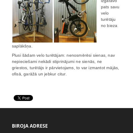
izgatavo
pats savu
velo
turētāju
no bieza
saplākšņa.
Plusi šādam velo turētājam: nenosmērēsi sienas, nav
nepieciešami nekādi stiprinājumi ne sienās, ne
griestos, turētājs ir pārvietojams, to var izmantot mājās,
ofisā, garāžā un jebkur citur.
BIROJA ADRESE