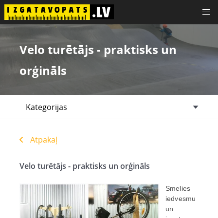
Velo turētājs - praktisks un
Padomi, instrukcijas, idejas
orģināls
Plātņu materiāli
Kategorijas
Koksnes plātnes
E-veikals
Saplāksnis
Kontakti
Atpakaļ
Bērza saplāksnis
Sazināties
Velo turētājs - praktisks un orģināls
Saplāksnis pēc pielietojuma
Kur nopirkt
Smelies
iedvesmu
un